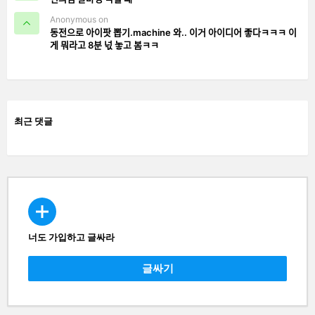
Anonymous on
동전으로 아이팟 뽑기.machine 와.. 이거 아이디어 좋다ㅋㅋㅋ 이
게 뭐라고 8분 넋 놓고 봄ㅋㅋ
최근 댓글
너도 가입하고 글싸라
CREATE
글싸기