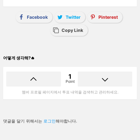
Facebook
Twitter
Pinterest
Copy Link
어떻게 생각해?🔥
1
Point
멤버 프로필 페이지에서 투표 내역을 검색하고 관리하세요.
답
댓글을 달기 위해서는
로그인
해야합니다.
글
남
기
기