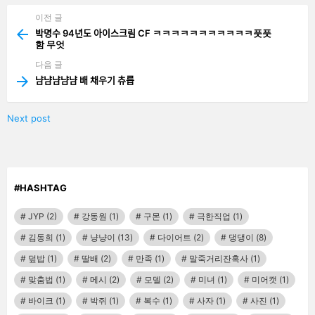
이전 글
See
more
박명수 94년도 아이스크림 CF ㅋㅋㅋㅋㅋㅋㅋㅋㅋㅋㅋ풋풋
함 무엇
다음 글
냠냠냠냠냠 배 채우기 츄릅
Next post
#HASHTAG
JYP
(2)
강동원
(1)
구몬
(1)
극한직업
(1)
김동희
(1)
냥냥이
(13)
다이어트
(2)
댕댕이
(8)
덮밥
(1)
딸배
(2)
만족
(1)
말죽거리잔혹사
(1)
맞춤법
(1)
메시
(2)
모델
(2)
미녀
(1)
미어캣
(1)
바이크
(1)
박쥐
(1)
복수
(1)
사자
(1)
사진
(1)