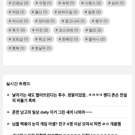
선생님
(2)
수영
(1)
숙제
(1)
스윙스
(2)
승리
(1)
악당
(1)
울산
(1)
은하수길
(1)
일본
(2)
자스민
(1)
장미란
(1)
중고나라
(1)
짱구
(1)
축구
(3)
치킨
(2)
코스프레
(1)
탈모
(2)
포토샵
(1)
학교
(4)
한혜진
(1)
할머니
(2)
행복
(1)
호날두
(1)
실시간 트렌드
날아가는 새도 떨어뜨린다는 투수. 정말이었음..ㅋㅋㅋㅋ 랜디 존슨 전설
의 비둘기 폭파
흔한 남고의 일상.daily 이거 그린 새끼 나와라ㅡㅡ
님들 떡볶이 눈치 게임 아셈? 친구 4명 이상 모여서 하면 ㄹㅇ 개꿀잼