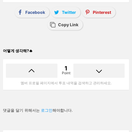
Facebook
Twitter
Pinterest
Copy Link
어떻게 생각해?🔥
1
Point
멤버 프로필 페이지에서 투표 내역을 검색하고 관리하세요.
답
댓글을 달기 위해서는
로그인
해야합니다.
글
남
기
기