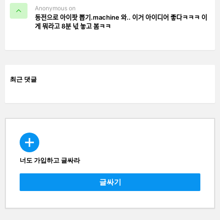
Anonymous on
동전으로 아이팟 뽑기.machine 와.. 이거 아이디어 좋다ㅋㅋㅋ 이
게 뭐라고 8분 넋 놓고 봄ㅋㅋ
최근 댓글
너도 가입하고 글싸라
CREATE
글싸기