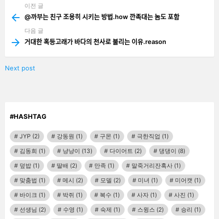
이전 글
See
more
@까부는 친구 조용히 시키는 방법.how 깐족대는 놈도 포함
다음 글
거대한 혹등고래가 바다의 천사로 불리는 이유.reason
Next post
#HASHTAG
JYP
(2)
강동원
(1)
구몬
(1)
극한직업
(1)
김동희
(1)
냥냥이
(13)
다이어트
(2)
댕댕이
(8)
덮밥
(1)
딸배
(2)
만족
(1)
말죽거리잔혹사
(1)
맞춤법
(1)
메시
(2)
모델
(2)
미녀
(1)
미어캣
(1)
바이크
(1)
박쥐
(1)
복수
(1)
사자
(1)
사진
(1)
선생님
(2)
수영
(1)
숙제
(1)
스윙스
(2)
승리
(1)