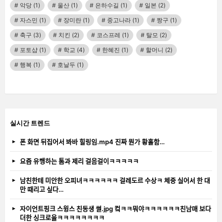
악당
(1)
울산
(1)
은하수길
(1)
일본
(2)
자스민
(1)
장미란
(1)
중고나라
(1)
짱구
(1)
축구
(3)
치킨
(2)
코스프레
(1)
탈모
(2)
포토샵
(1)
학교
(4)
한혜진
(1)
할머니
(2)
행복
(1)
호날두
(1)
실시간 트렌드
폰 화면 뒤집어서 봐바 힐링임.mp4 진짜 뭔가 황홀함…
요즘 유행하는 톰과 제리 걸음걸이ㅋㅋㅋㅋㅋ
남친한테 미안한 오피녀ㅋㅋㅋㅋㅋㅋ 걸레도르 수상ㅋ 체중 실어서 한 대
만 때리고 싶다…
자이언트핑크 스윙스 친동생 썰.jpg 컼ㅋㅋ뭐야ㅋㅋㅋㅋㅋㅋ친남매 보다
더한 싱크로율ㅋㅋㅋㅋㅋㅋㅋㅋ