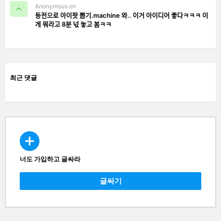
Anonymous on
동전으로 아이팟 뽑기.machine 와.. 이거 아이디어 좋다ㅋㅋㅋ 이
게 뭐라고 8분 넋 놓고 봄ㅋㅋ
최근 댓글
너도 가입하고 글싸라
CREATE
글싸기