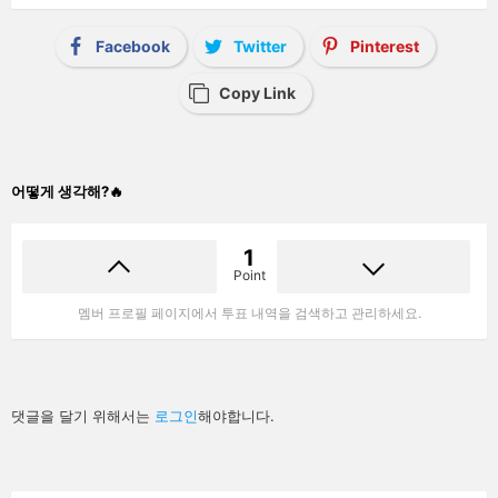
Facebook
Twitter
Pinterest
Copy Link
어떻게 생각해?🔥
1
Point
멤버 프로필 페이지에서 투표 내역을 검색하고 관리하세요.
답
댓글을 달기 위해서는
로그인
해야합니다.
글
남
기
기