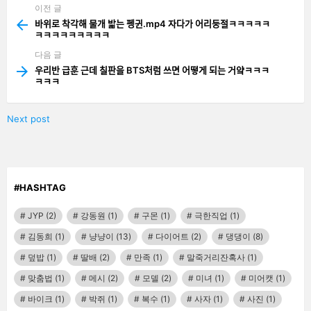
이전 글
See
more
바위로 착각해 물개 밟는 펭귄.mp4 자다가 어리둥절ㅋㅋㅋㅋㅋ
ㅋㅋㅋㅋㅋㅋㅋㅋㅋ
다음 글
우리반 급훈 근데 칠판을 BTS처럼 쓰면 어떻게 되는 거얔ㅋㅋㅋ
ㅋㅋㅋ
Next post
#HASHTAG
JYP
(2)
강동원
(1)
구몬
(1)
극한직업
(1)
김동희
(1)
냥냥이
(13)
다이어트
(2)
댕댕이
(8)
덮밥
(1)
딸배
(2)
만족
(1)
말죽거리잔혹사
(1)
맞춤법
(1)
메시
(2)
모델
(2)
미녀
(1)
미어캣
(1)
바이크
(1)
박쥐
(1)
복수
(1)
사자
(1)
사진
(1)