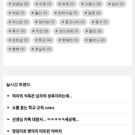
선생님
(2)
수영
(1)
숙제
(1)
스윙스
(2)
승리
(1)
악당
(1)
울산
(1)
은하수길
(1)
일본
(2)
자스민
(1)
장미란
(1)
중고나라
(1)
짱구
(1)
축구
(3)
치킨
(2)
코스프레
(1)
탈모
(2)
포토샵
(1)
학교
(4)
한혜진
(1)
할머니
(2)
행복
(1)
호날두
(1)
실시간 트렌드
여자의 식욕은 남자의 성욕이라는데…
소름 돋는 학교 규칙.rules
선생님 카톡 대참사… ㅋㅋㅋㅋㅋ세상에…
엉덩이로 병아리 터트린 아버지