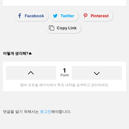
Facebook
Twitter
Pinterest
Copy Link
어떻게 생각해?🔥
1
Point
멤버 프로필 페이지에서 투표 내역을 검색하고 관리하세요.
답
댓글을 달기 위해서는
로그인
해야합니다.
글
남
기
기