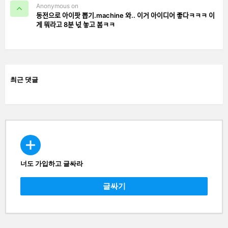
Anonymous on
동전으로 아이팟 뽑기.machine 와.. 이거 아이디어 좋다ㅋㅋㅋ 이
게 뭐라고 8분 넋 놓고 봄ㅋㅋ
최근 댓글
너도 가입하고 글싸라
CREATE
글싸기