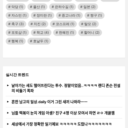
악당
(1)
울산
(1)
은하수길
(1)
일본
(2)
자스민
(1)
장미란
(1)
중고나라
(1)
짱구
(1)
축구
(3)
치킨
(2)
코스프레
(1)
탈모
(2)
포토샵
(1)
학교
(4)
한혜진
(1)
할머니
(2)
행복
(1)
호날두
(1)
실시간 트렌드
날아가는 새도 떨어뜨린다는 투수. 정말이었음..ㅋㅋㅋㅋ 랜디 존슨 전설
의 비둘기 폭파
흔한 남고의 일상.daily 이거 그린 새끼 나와라ㅡㅡ
님들 떡볶이 눈치 게임 아셈? 친구 4명 이상 모여서 하면 ㄹㅇ 개꿀잼
세상에서 가장 정확한 일기예보 ㅋㅋㅋㅋㅋ 도랐나ㅋㅋㅋㅋㅋㅋㅋ