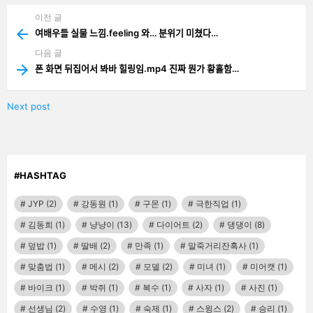
이전 글
See
more
여배우들 실물 느낌.feeling 와… 분위기 미쳤다…
다음 글
폰 화면 뒤집어서 봐바 힐링임.mp4 진짜 뭔가 황홀함…
Next post
#HASHTAG
JYP
(2)
강동원
(1)
구몬
(1)
극한직업
(1)
김동희
(1)
냥냥이
(13)
다이어트
(2)
댕댕이
(8)
덮밥
(1)
딸배
(2)
만족
(1)
말죽거리잔혹사
(1)
맞춤법
(1)
메시
(2)
모델
(2)
미녀
(1)
미어캣
(1)
바이크
(1)
박쥐
(1)
복수
(1)
사자
(1)
사진
(1)
선생님
(2)
수영
(1)
숙제
(1)
스윙스
(2)
승리
(1)