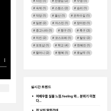
사진
(1)
선생님
(2)
수영
(1)
숙제
(1)
스윙스
(2)
승리
(1)
악당
(1)
울산
(1)
은하수길
(1)
일본
(2)
자스민
(1)
장미란
(1)
중고나라
(1)
짱구
(1)
축구
(3)
치킨
(2)
코스프레
(1)
탈모
(2)
포토샵
(1)
학교
(4)
한혜진
(1)
할머니
(2)
행복
(1)
호날두
(1)
실시간 트렌드
여배우들 실물 느낌.feeling 와… 분위기 미쳤
다…
전 남친 말한건데…