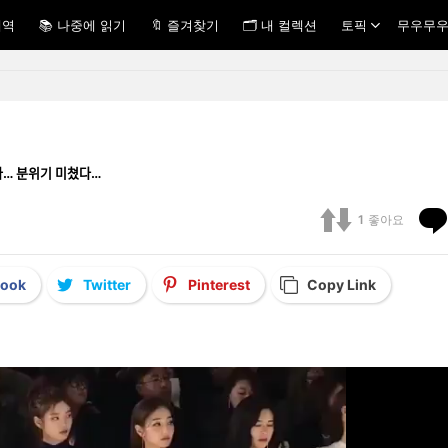
내역
📚 나중에 읽기
🔖 즐겨찾기
🗂 내 컬렉션
토픽
무우무우
와… 분위기 미쳤다…
1
좋아요
book
Twitter
Pinterest
Copy Link