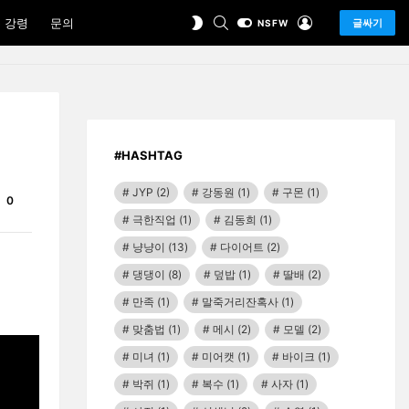
SEARCH
LOGIN
SWITCH
 강령
문의
글싸기
NSFW
SKIN
#HASHTAG
JYP
(2)
강동원
(1)
구몬
(1)
Comments
0
극한직업
(1)
김동희
(1)
냥냥이
(13)
다이어트
(2)
댕댕이
(8)
덮밥
(1)
딸배
(2)
만족
(1)
말죽거리잔혹사
(1)
맞춤법
(1)
메시
(2)
모델
(2)
미녀
(1)
미어캣
(1)
바이크
(1)
박쥐
(1)
복수
(1)
사자
(1)