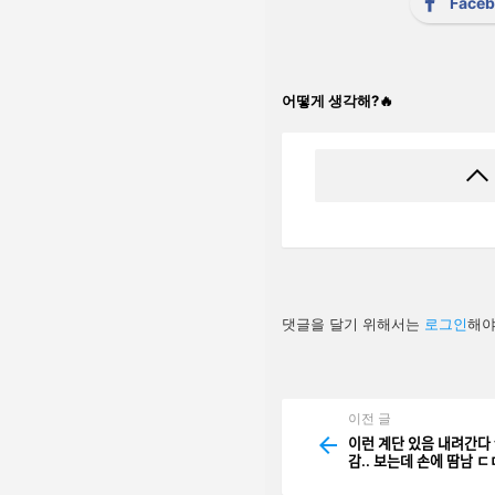
Face
어떻게 생각해?🔥
답
댓글을 달기 위해서는
로그인
해야
글
남
기
기
이전 글
See
more
이런 계단 있음 내려간다 
감.. 보는데 손에 땀남 