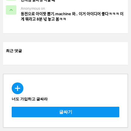
Anonymous on
동전으로 아이팟 뽑기.machine 와.. 이거 아이디어 좋다ㅋㅋㅋ 이
게 뭐라고 8분 넋 놓고 봄ㅋㅋ
최근 댓글
너도 가입하고 글싸라
CREATE
글싸기