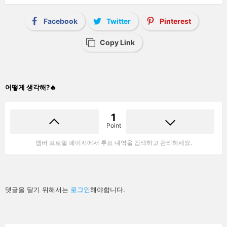
Facebook
Twitter
Pinterest
Copy Link
어떻게 생각해?🔥
1
Point
멤버 프로필 페이지에서 투표 내역을 검색하고 관리하세요.
답
댓글을 달기 위해서는
로그인
해야합니다.
글
남
기
기