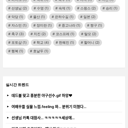
선생님
(2)
수영
(1)
숙제
(1)
스윙스
(2)
승리
(1)
악당
(1)
울산
(1)
은하수길
(1)
일본
(2)
자스민
(1)
장미란
(1)
중고나라
(1)
짱구
(1)
축구
(3)
치킨
(2)
코스프레
(1)
탈모
(2)
포토샵
(1)
학교
(4)
한혜진
(1)
할머니
(2)
행복
(1)
호날두
(1)
실시간 트렌드
데드볼 맞고 흥분한 야구선수.gif 하앙❤️
여배우들 실물 느낌.feeling 와… 분위기 미쳤다…
선생님 카톡 대참사… ㅋㅋㅋㅋㅋ세상에…