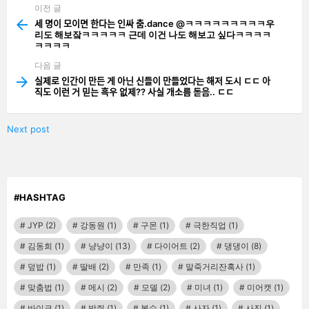
이전 글
See
more
세 명이 모이면 한다는 인싸 춤.dance @ㅋㅋㅋㅋㅋㅋㅋㅋㅋ우
리도 해보잨ㅋㅋㅋㅋㅋ 근데 이건 나도 해보고 싶다ㅋㅋㅋㅋ
ㅋㅋㅋㅋ
다음 글
실제로 인간이 만든 게 아닌 신들이 만들었다는 해저 도시 ㄷㄷ 아
직도 이런 거 믿는 흑우 없제?? 사실 개소름 돋음.. ㄷㄷ
Next post
#HASHTAG
JYP
(2)
강동원
(1)
구몬
(1)
극한직업
(1)
김동희
(1)
냥냥이
(13)
다이어트
(2)
댕댕이
(8)
덮밥
(1)
딸배
(2)
만족
(1)
말죽거리잔혹사
(1)
맞춤법
(1)
메시
(2)
모델
(2)
미녀
(1)
미어캣
(1)
바이크
(1)
박쥐
(1)
복수
(1)
사자
(1)
사진
(1)