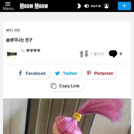
LOGIN
SWITCH
NSFW
Menu
SKIN
뷰티 (여)
@생각나는 친구
by
무우무우
Comm
1
좋아요
0
Facebook
Twitter
Pinterest
Copy Link