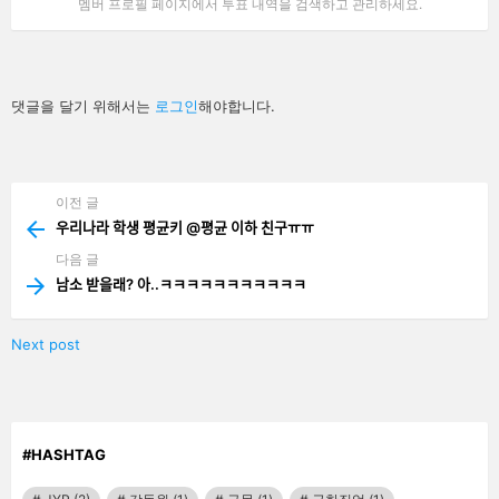
멤버 프로필 페이지에서 투표 내역을 검색하고 관리하세요.
답
댓글을 달기 위해서는
로그인
해야합니다.
글
남
기
기
이전 글
See
more
우리나라 학생 평균키 @평균 이하 친구ㅠㅠ
다음 글
남소 받을래? 아..ㅋㅋㅋㅋㅋㅋㅋㅋㅋㅋㅋ
Next post
#HASHTAG