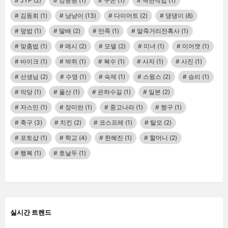
JYP
(2)
강동원
(1)
구몬
(1)
극한직업
(1)
김동희
(1)
냥냥이
(13)
다이어트
(2)
댕댕이
(8)
덮밥
(1)
딸배
(2)
만족
(1)
말죽거리잔혹사
(1)
맞춤법
(1)
메시
(2)
모델
(2)
미녀
(1)
미어캣
(1)
바이크
(1)
박쥐
(1)
복수
(1)
사자
(1)
사진
(1)
선생님
(2)
수영
(1)
숙제
(1)
스윙스
(2)
승리
(1)
악당
(1)
울산
(1)
은하수길
(1)
일본
(2)
자스민
(1)
장미란
(1)
중고나라
(1)
짱구
(1)
축구
(3)
치킨
(2)
코스프레
(1)
탈모
(2)
포토샵
(1)
학교
(4)
한혜진
(1)
할머니
(2)
행복
(1)
호날두
(1)
실시간 트렌드