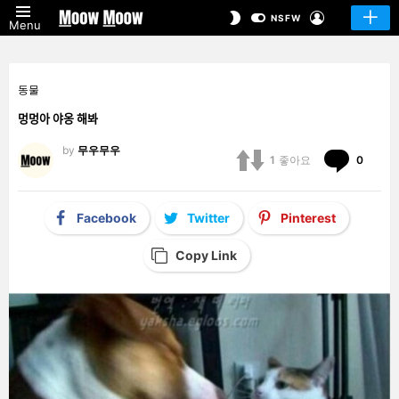
LOGIN
SWITCH
NSFW
Menu
SKIN
동물
멍멍아 야옹 해봐
by
무우무우
Comm
1
좋아요
0
Facebook
Twitter
Pinterest
Copy Link