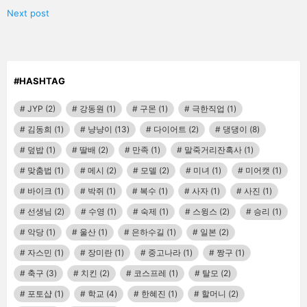
Next post
#HASHTAG
JYP
(2)
강동원
(1)
구몬
(1)
극한직업
(1)
김동희
(1)
냥냥이
(13)
다이어트
(2)
댕댕이
(8)
덮밥
(1)
딸배
(2)
만족
(1)
말죽거리잔혹사
(1)
맞춤법
(1)
메시
(2)
모델
(2)
미녀
(1)
미어캣
(1)
바이크
(1)
박쥐
(1)
복수
(1)
사자
(1)
사진
(1)
선생님
(2)
수영
(1)
숙제
(1)
스윙스
(2)
승리
(1)
악당
(1)
울산
(1)
은하수길
(1)
일본
(2)
자스민
(1)
장미란
(1)
중고나라
(1)
짱구
(1)
축구
(3)
치킨
(2)
코스프레
(1)
탈모
(2)
포토샵
(1)
학교
(4)
한혜진
(1)
할머니
(2)