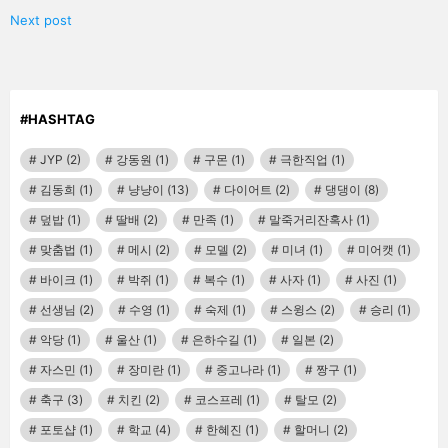
Next post
#HASHTAG
JYP
(2)
강동원
(1)
구몬
(1)
극한직업
(1)
김동희
(1)
냥냥이
(13)
다이어트
(2)
댕댕이
(8)
덮밥
(1)
딸배
(2)
만족
(1)
말죽거리잔혹사
(1)
맞춤법
(1)
메시
(2)
모델
(2)
미녀
(1)
미어캣
(1)
바이크
(1)
박쥐
(1)
복수
(1)
사자
(1)
사진
(1)
선생님
(2)
수영
(1)
숙제
(1)
스윙스
(2)
승리
(1)
악당
(1)
울산
(1)
은하수길
(1)
일본
(2)
자스민
(1)
장미란
(1)
중고나라
(1)
짱구
(1)
축구
(3)
치킨
(2)
코스프레
(1)
탈모
(2)
포토샵
(1)
학교
(4)
한혜진
(1)
할머니
(2)