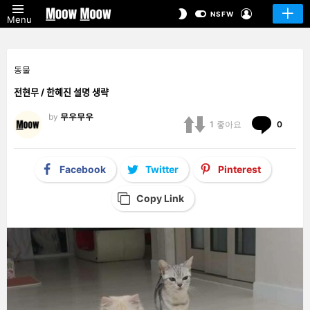
LOGIN
SWITCH
NSFW
Menu
SKIN
동물
전현무 / 한혜진 설명 생략
by
무우무우
Comm
1
좋아요
0
Facebook
Twitter
Pinterest
Copy Link