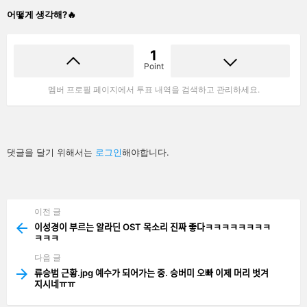
어떻게 생각해?🔥
1
Point
멤버 프로필 페이지에서 투표 내역을 검색하고 관리하세요.
답
댓글을 달기 위해서는
로그인
해야합니다.
글
남
기
기
이전 글
See
more
이성경이 부르는 알라딘 OST 목소리 진짜 좋다ㅋㅋㅋㅋㅋㅋㅋㅋ
ㅋㅋㅋ
다음 글
류승범 근황.jpg 예수가 되어가는 중. 승버미 오빠 이제 머리 벗겨
지시네ㅠㅠ