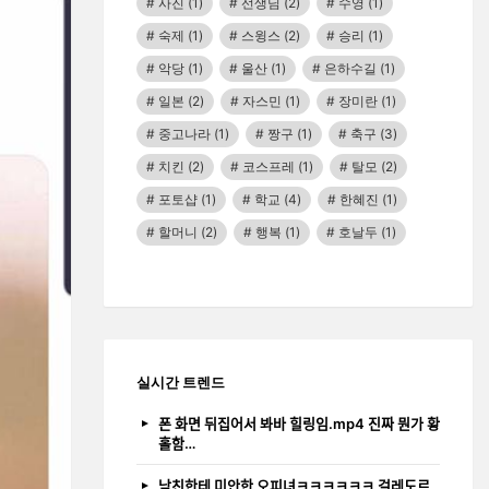
사진
(1)
선생님
(2)
수영
(1)
숙제
(1)
스윙스
(2)
승리
(1)
악당
(1)
울산
(1)
은하수길
(1)
일본
(2)
자스민
(1)
장미란
(1)
중고나라
(1)
짱구
(1)
축구
(3)
치킨
(2)
코스프레
(1)
탈모
(2)
포토샵
(1)
학교
(4)
한혜진
(1)
할머니
(2)
행복
(1)
호날두
(1)
실시간 트렌드
폰 화면 뒤집어서 봐바 힐링임.mp4 진짜 뭔가 황
홀함…
남친한테 미안한 오피녀ㅋㅋㅋㅋㅋㅋ 걸레도르