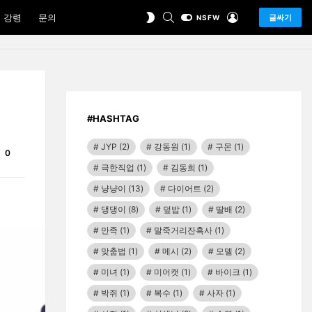
SEARCH
LOGIN
SWITCH
 강령
문의
글싸기
NSFW
SKIN
#HASHTAG
JYP
(2)
강동원
(1)
구몬
(1)
Comments
0
극한직업
(1)
김동희
(1)
냥냥이
(13)
다이어트
(2)
댕댕이
(8)
덮밥
(1)
딸배
(2)
만족
(1)
말죽거리잔혹사
(1)
맞춤법
(1)
메시
(2)
모델
(2)
미녀
(1)
미어캣
(1)
바이크
(1)
박쥐
(1)
복수
(1)
사자
(1)