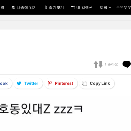
내역
📚 나중에 읽기
🔖 즐겨찾기
🗂 내 컬렉션
토픽
무우무우
1
좋아요
book
Twitter
Pinterest
Copy Link