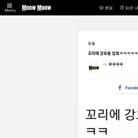
🎲 랜덤
⏱ 읽은 
Menu
동물
꼬리에 강호동 있엌ㅋㅋㅋㅋㅋ
by
무우무우
Face