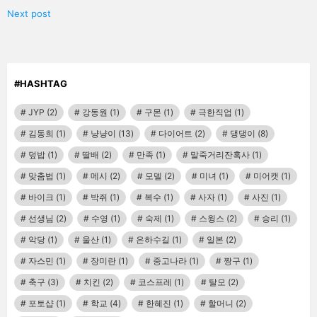
Next post
#HASHTAG
JYP
(2)
강동원
(1)
구몬
(1)
극한직업
(1)
김동희
(1)
냥냥이
(13)
다이어트
(2)
댕댕이
(8)
덮밥
(1)
딸배
(2)
만족
(1)
말죽거리잔혹사
(1)
맞춤법
(1)
메시
(2)
모델
(2)
미녀
(1)
미어캣
(1)
바이크
(1)
박쥐
(1)
복수
(1)
사자
(1)
사진
(1)
선생님
(2)
수영
(1)
숙제
(1)
스윙스
(2)
승리
(1)
악당
(1)
울산
(1)
은하수길
(1)
일본
(2)
자스민
(1)
장미란
(1)
중고나라
(1)
짱구
(1)
축구
(3)
치킨
(2)
코스프레
(1)
탈모
(2)
포토샵
(1)
학교
(4)
한혜진
(1)
할머니
(2)