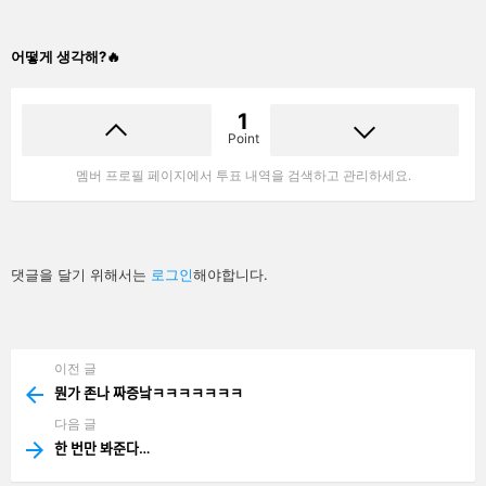
어떻게 생각해?🔥
1
Point
멤버 프로필 페이지에서 투표 내역을 검색하고 관리하세요.
답
댓글을 달기 위해서는
로그인
해야합니다.
글
남
기
기
이전 글
See
more
뭔가 존나 짜증낰ㅋㅋㅋㅋㅋㅋㅋ
다음 글
한 번만 봐준다…