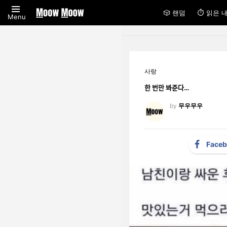
🎲 랜덤
⏱ 읽은 
Menu
사랑
한 번만 봐준다…
by
무우무우
Face