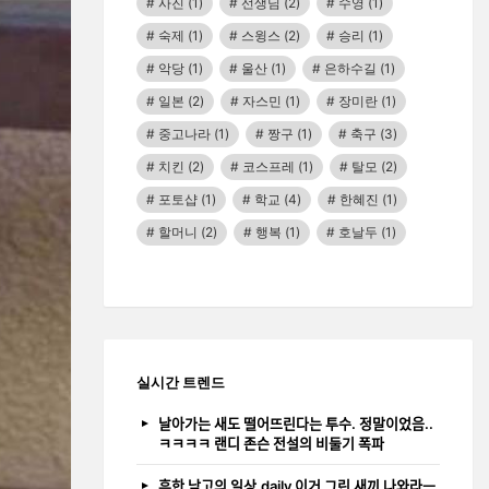
사진
(1)
선생님
(2)
수영
(1)
숙제
(1)
스윙스
(2)
승리
(1)
악당
(1)
울산
(1)
은하수길
(1)
일본
(2)
자스민
(1)
장미란
(1)
중고나라
(1)
짱구
(1)
축구
(3)
치킨
(2)
코스프레
(1)
탈모
(2)
포토샵
(1)
학교
(4)
한혜진
(1)
할머니
(2)
행복
(1)
호날두
(1)
실시간 트렌드
날아가는 새도 떨어뜨린다는 투수. 정말이었음..
ㅋㅋㅋㅋ 랜디 존슨 전설의 비둘기 폭파
흔한 남고의 일상.daily 이거 그린 새끼 나와라ㅡ