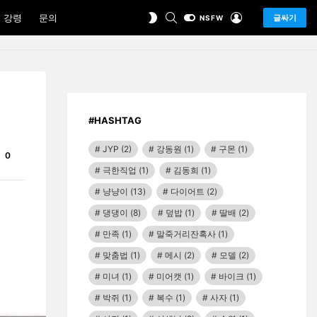
SEARCH
LOGIN
SWITCH
 강령
문의
글싸기
NSFW
SKIN
#HASHTAG
JYP
(2)
강동원
(1)
구몬
(1)
Comments
0
극한직업
(1)
김동희
(1)
냥냥이
(13)
다이어트
(2)
댕댕이
(8)
덮밥
(1)
딸배
(2)
만족
(1)
말죽거리잔혹사
(1)
맞춤법
(1)
메시
(2)
모델
(2)
미녀
(1)
미어캣
(1)
바이크
(1)
박쥐
(1)
복수
(1)
사자
(1)