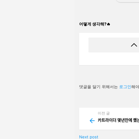
어떻게 생각해?🔥
답
댓글을 달기 위해서는
로그인
해야
글
남
기
기
이전 글
See
more
카트라이더 몇년만에 
Next post