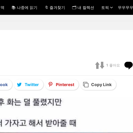
내역
📚 나중에 읽기
🔖 즐겨찾기
🗂 내 컬렉션
토픽
무우무우
1
좋아요
book
Twitter
Pinterest
Copy Link