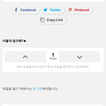
Facebook
Twitter
Pinterest
Copy Link
어떻게 생각해?🔥
1
Point
멤버 프로필 페이지에서 투표 내역을 검색하고 관리하세요.
답
댓글을 달기 위해서는
로그인
해야합니다.
글
남
기
기