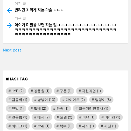
이전 글
See
more
반려견 지리게 하는 마술 ㄷㄷㄷ
다음 글
아이가 미필을 보면 하는 말ㅋㅋㅋㅋㅋㅋㅋㅋㅋㅋㅋㅋㅋㅋㅋㅋㅋ
ㅋㅋㅋㅋㅋㅋㅋㅋㅋㅋㅋㅋㅋㅋㅋㅋㅋㅋㅋㅋㅋㅋㅋㅋㅋㅋㅋㅋㅋ
ㅋㅋㅋㅋㅋㅋㅋㅋㅋㅋㅋㅋㅋㅋㅋㅋ
Next post
#HASHTAG
JYP
(2)
강동원
(1)
구몬
(1)
극한직업
(1)
김동희
(1)
냥냥이
(13)
다이어트
(2)
댕댕이
(8)
덮밥
(1)
딸배
(2)
만족
(1)
말죽거리잔혹사
(1)
맞춤법
(1)
메시
(2)
모델
(2)
미녀
(1)
미어캣
(1)
바이크
(1)
박쥐
(1)
복수
(1)
사자
(1)
사진
(1)