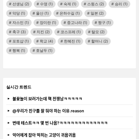
선생님
(2)
수영
(1)
숙제
(1)
스윙스
(2)
승리
(1)
악당
(1)
울산
(1)
은하수길
(1)
일본
(2)
자스민
(1)
장미란
(1)
중고나라
(1)
짱구
(1)
축구
(3)
치킨
(2)
코스프레
(1)
탈모
(2)
포토샵
(1)
학교
(4)
한혜진
(1)
할머니
(2)
행복
(1)
호날두
(1)
실시간 트렌드
불꽃놀이 보러가는데 핵 전쟁남ㅋㅋㅋㅋㅋ
@우리가 친구를 잘 둬야 하는 이유.reason
변태 테스트ㅋㅋ 몇 번 나옴?ㅋㅋㅋㅋㅋㅋㅋㅋㅋㅋㅋㅋㅋ
악어에게 잡아 먹히는 고양이 귀욤귀욤