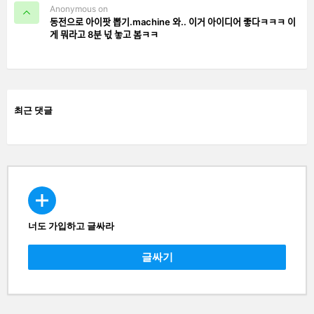
Anonymous on
동전으로 아이팟 뽑기.machine 와.. 이거 아이디어 좋다ㅋㅋㅋ 이
게 뭐라고 8분 넋 놓고 봄ㅋㅋ
최근 댓글
너도 가입하고 글싸라
CREATE
글싸기