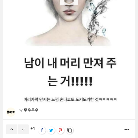
by
무우무우
1
MO