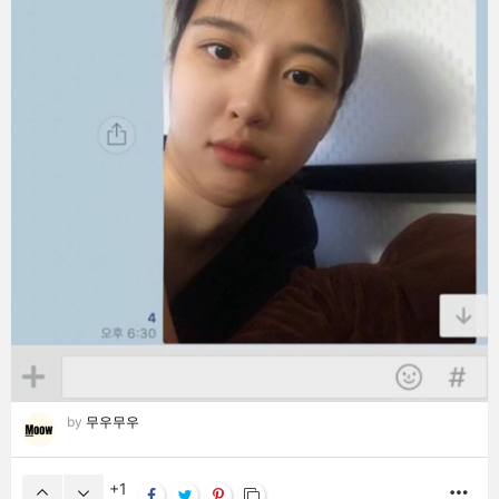
by
무우무우
1
MO