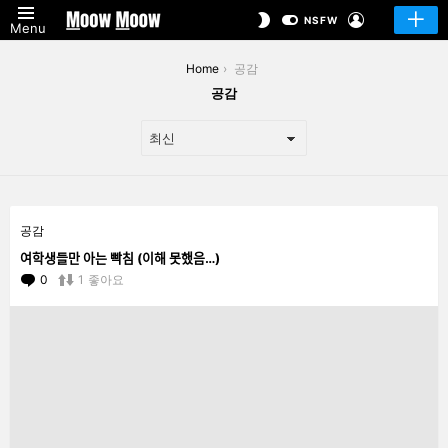
LOGIN
SWITCH
NSFW
Menu
SKIN
You are here:
Home
공감
공감
LATEST
공감
STORIES
여학생들만 아는 빡침 (이해 못했음…)
0
Comments
1
좋아요