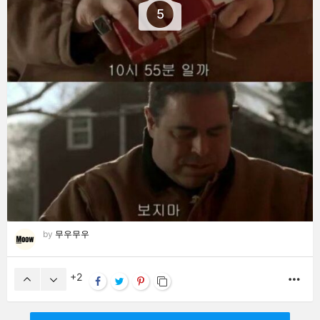
5
by
무우무우
2
MO