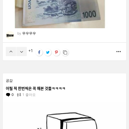
by
무우무우
1
MO
공감
어릴 적 한번씩은 꼭 해본 것들ㅋㅋㅋㅋ
0
Comments
1
좋아요