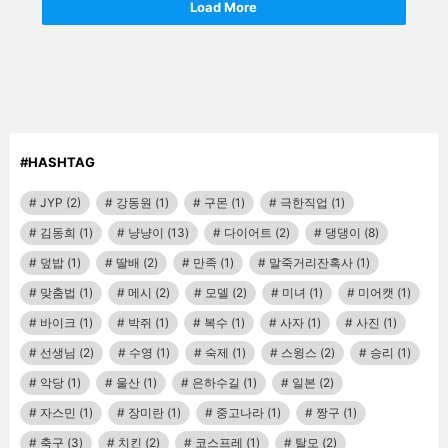
Load More
#HASHTAG
JYP
(2)
강동원
(1)
구몬
(1)
극한직업
(1)
김동희
(1)
냥냥이
(13)
다이어트
(2)
댕댕이
(8)
덮밥
(1)
딸배
(2)
만족
(1)
말죽거리잔혹사
(1)
맞춤법
(1)
메시
(2)
모델
(2)
미녀
(1)
미어캣
(1)
바이크
(1)
박쥐
(1)
복수
(1)
사자
(1)
사진
(1)
선생님
(2)
수영
(1)
숙제
(1)
스윙스
(2)
승리
(1)
악당
(1)
울산
(1)
은하수길
(1)
일본
(2)
자스민
(1)
장미란
(1)
중고나라
(1)
짱구
(1)
축구
(3)
치킨
(2)
코스프레
(1)
탈모
(2)