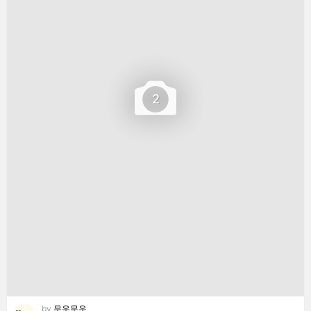
2
by
무우무우