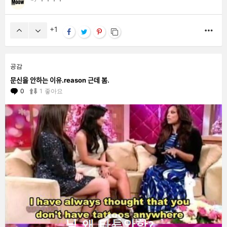
1
MO
공감
문신을 안하는 이유.reason 근데 봄.
0
Comments
1
좋아요