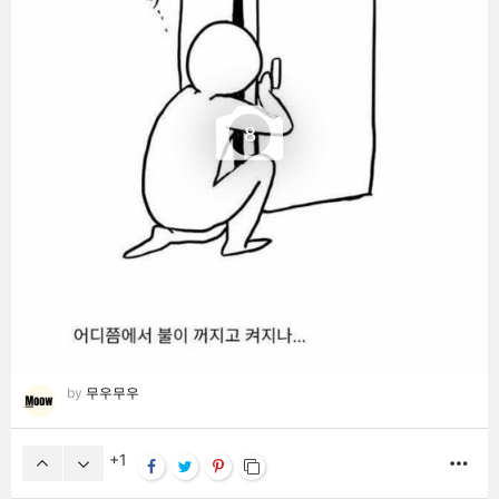
8
by
무우무우
1
MO