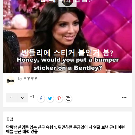
2
by
무우무우
1
MO
공감
단톡방 한명쯤 있는 친구 유형 1. 뭐만하면 든금없이 지 얼굴 보냄 근데 이런
애들 은근 매력 있음