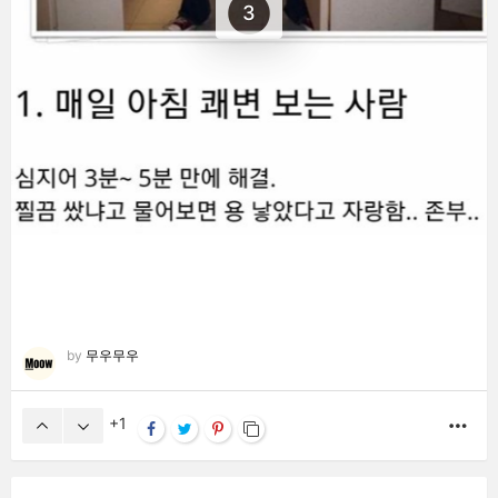
3
by
무우무우
1
MO