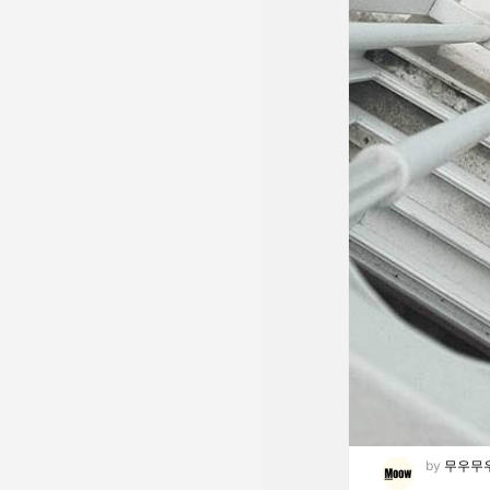
by
무우무