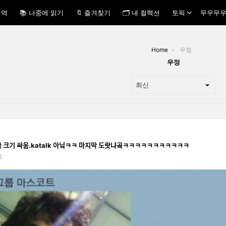
내역
📚 나중에 읽기
🔖 즐겨찾기
🗂 내 컬렉션
토픽
무우무우
Home
우정
우정
ᅴ 얼굴 크기 싸움.katalk 아닠ㅋㅋ 마지막 도랏냐곸ㅋㅋㅋㅋㅋㅋㅋㅋㅋㅋㅋ
요