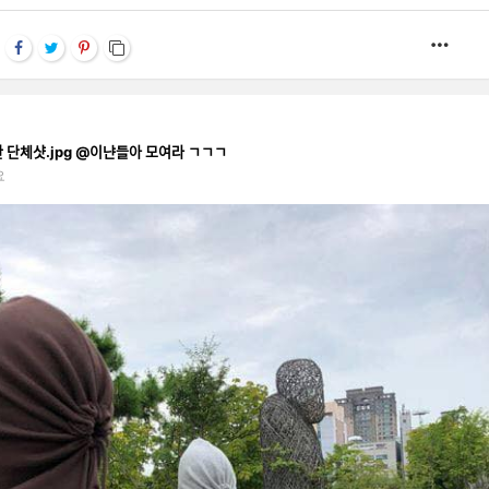
MOR
ᆼ한 단체샷.jpg @이냔들아 모여라 ㄱㄱㄱ
요