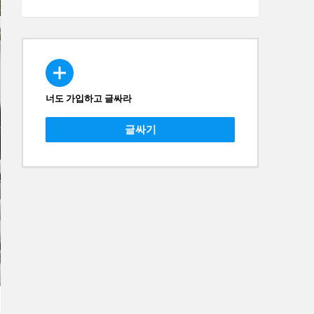
너도 가입하고 글싸라
CREATE
글싸기