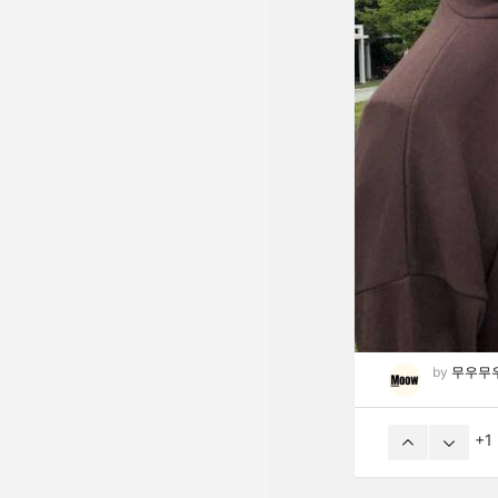
by
무우무
1