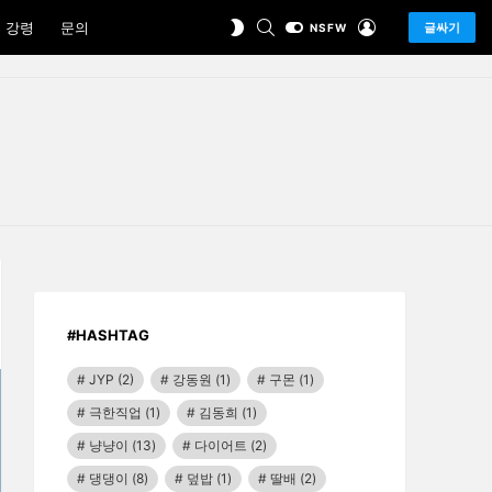
SEARCH
LOGIN
SWITCH
 강령
문의
글싸기
NSFW
SKIN
#HASHTAG
JYP
(2)
강동원
(1)
구몬
(1)
극한직업
(1)
김동희
(1)
냥냥이
(13)
다이어트
(2)
댕댕이
(8)
덮밥
(1)
딸배
(2)