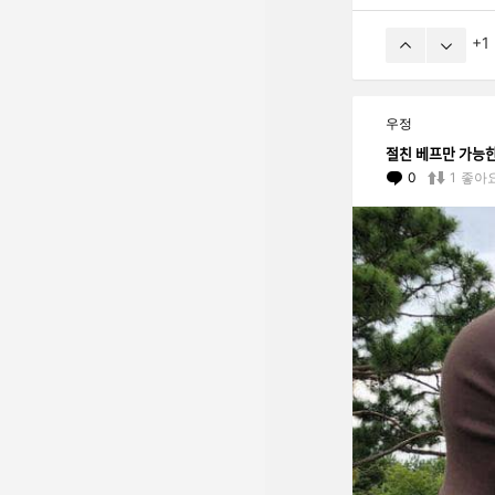
1
우정
절친 베프만 가느
0
Comments
1
좋아