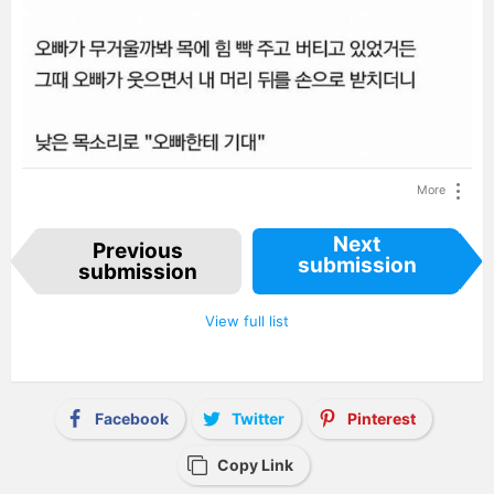
More
I
Next
Previous
t
submission
e
submission
m
n
a
View full list
v
i
g
a
t
i
Facebook
Twitter
Pinterest
o
n
Copy Link