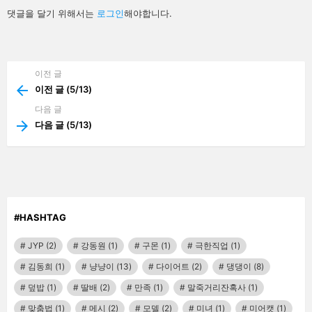
답
댓글을 달기 위해서는
로그인
해야합니다.
글
남
기
기
이전 글
See
more
이전 글 (5/13)
다음 글
다음 글 (5/13)
#HASHTAG
JYP
(2)
강동원
(1)
구몬
(1)
극한직업
(1)
김동희
(1)
냥냥이
(13)
다이어트
(2)
댕댕이
(8)
덮밥
(1)
딸배
(2)
만족
(1)
말죽거리잔혹사
(1)
맞춤법
(1)
메시
(2)
모델
(2)
미녀
(1)
미어캣
(1)