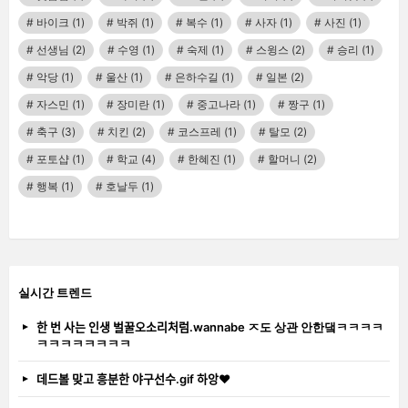
바이크
(1)
박쥐
(1)
복수
(1)
사자
(1)
사진
(1)
선생님
(2)
수영
(1)
숙제
(1)
스윙스
(2)
승리
(1)
악당
(1)
울산
(1)
은하수길
(1)
일본
(2)
자스민
(1)
장미란
(1)
중고나라
(1)
짱구
(1)
축구
(3)
치킨
(2)
코스프레
(1)
탈모
(2)
포토샵
(1)
학교
(4)
한혜진
(1)
할머니
(2)
행복
(1)
호날두
(1)
실시간 트렌드
한 번 사는 인생 벌꿀오소리처럼.wannabe ㅈ도 상관 안한댘ㅋㅋㅋㅋ
ㅋㅋㅋㅋㅋㅋㅋㅋ
데드볼 맞고 흥분한 야구선수.gif 하앙❤️