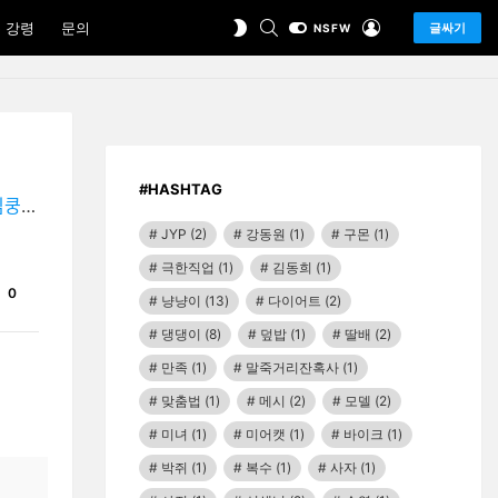
SEARCH
LOGIN
SWITCH
 강령
문의
글싸기
NSFW
SKIN
#HASHTAG
사…"
JYP
(2)
강동원
(1)
구몬
(1)
극한직업
(1)
김동희
(1)
Comments
0
냥냥이
(13)
다이어트
(2)
댕댕이
(8)
덮밥
(1)
딸배
(2)
만족
(1)
말죽거리잔혹사
(1)
맞춤법
(1)
메시
(2)
모델
(2)
미녀
(1)
미어캣
(1)
바이크
(1)
박쥐
(1)
복수
(1)
사자
(1)