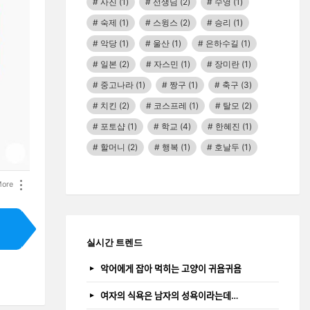
사진
(1)
선생님
(2)
수영
(1)
숙제
(1)
스윙스
(2)
승리
(1)
악당
(1)
울산
(1)
은하수길
(1)
일본
(2)
자스민
(1)
장미란
(1)
중고나라
(1)
짱구
(1)
축구
(3)
치킨
(2)
코스프레
(1)
탈모
(2)
포토샵
(1)
학교
(4)
한혜진
(1)
할머니
(2)
행복
(1)
호날두
(1)
ore
실시간 트렌드
악어에게 잡아 먹히는 고양이 귀욤귀욤
여자의 식욕은 남자의 성욕이라는데…