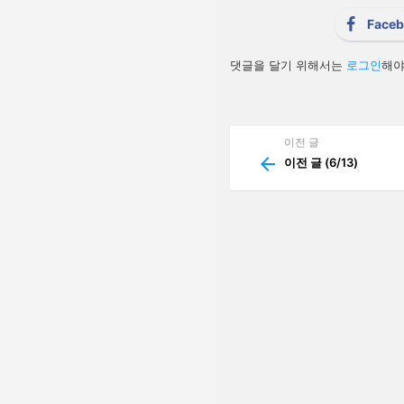
t
i
Face
o
n
답
댓글을 달기 위해서는
로그인
해야
글
남
기
기
이전 글
See
more
이전 글 (6/13)