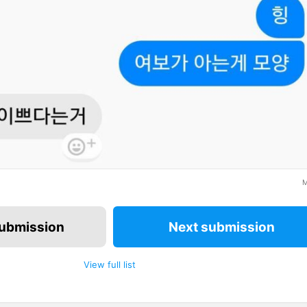
M
submission
Next submission
View full list