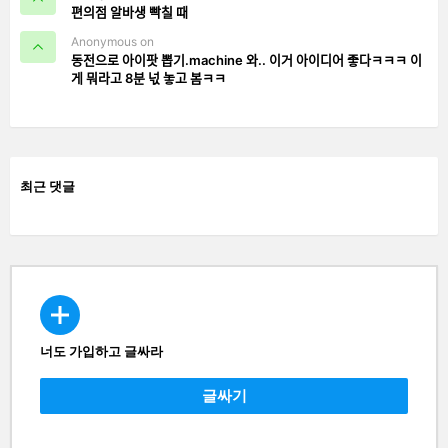
편의점 알바생 빡칠 때
Anonymous on
동전으로 아이팟 뽑기.machine 와.. 이거 아이디어 좋다ㅋㅋㅋ 이
게 뭐라고 8분 넋 놓고 봄ㅋㅋ
최근 댓글
너도 가입하고 글싸라
CREATE
글싸기