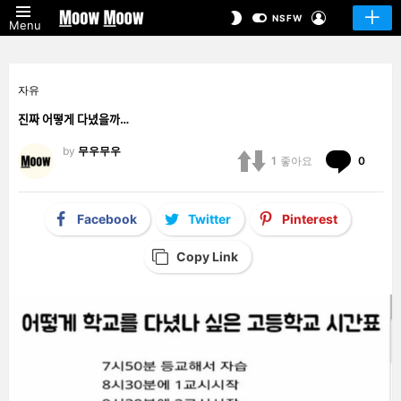
LOGIN
SWITCH
NSFW
Menu
SKIN
자유
진짜 어떻게 다녔을까…
by
무우무우
Comm
1
좋아요
0
Facebook
Twitter
Pinterest
Copy Link