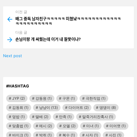
기
이전 글
See
more
배그 중독 남자친구ㅋㅋㅋㅋㅋ 미쳤냨ㅋㅋㅋㅋㅋㅋㅋㅋㅋㅋㅋㅋ
ㅋㅋㅋㅋㅋㅋㅋㅋㅋㅋ
다음 글
손님이랑 개 싸웠는데 이거 내 잘못이냐?
Next post
#HASHTAG
JYP
(2)
강동원
(1)
구몬
(1)
극한직업
(1)
김동희
(1)
냥냥이
(13)
다이어트
(2)
댕댕이
(8)
덮밥
(1)
딸배
(2)
만족
(1)
말죽거리잔혹사
(1)
맞춤법
(1)
메시
(2)
모델
(2)
미녀
(1)
미어캣
(1)
바이크
(1)
박쥐
(1)
복수
(1)
사자
(1)
사진
(1)