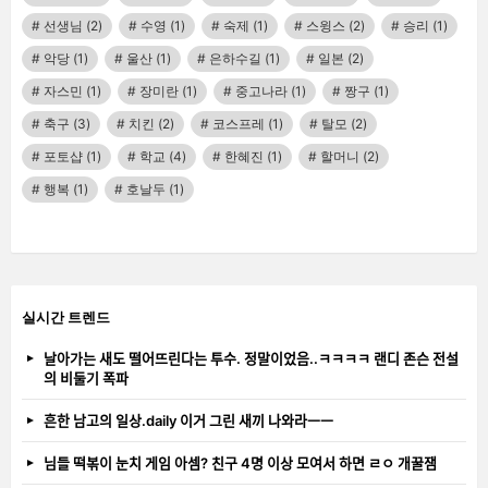
선생님
(2)
수영
(1)
숙제
(1)
스윙스
(2)
승리
(1)
악당
(1)
울산
(1)
은하수길
(1)
일본
(2)
자스민
(1)
장미란
(1)
중고나라
(1)
짱구
(1)
축구
(3)
치킨
(2)
코스프레
(1)
탈모
(2)
포토샵
(1)
학교
(4)
한혜진
(1)
할머니
(2)
행복
(1)
호날두
(1)
실시간 트렌드
날아가는 새도 떨어뜨린다는 투수. 정말이었음..ㅋㅋㅋㅋ 랜디 존슨 전설
의 비둘기 폭파
흔한 남고의 일상.daily 이거 그린 새끼 나와라ㅡㅡ
님들 떡볶이 눈치 게임 아셈? 친구 4명 이상 모여서 하면 ㄹㅇ 개꿀잼