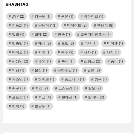
#HASHTAG
JYP
(2)
강동원
(1)
구몬
(1)
극한직업
(1)
김동희
(1)
냥냥이
(13)
다이어트
(2)
댕댕이
(8)
덮밥
(1)
딸배
(2)
만족
(1)
말죽거리잔혹사
(1)
맞춤법
(1)
메시
(2)
모델
(2)
미녀
(1)
미어캣
(1)
바이크
(1)
박쥐
(1)
복수
(1)
사자
(1)
사진
(1)
선생님
(2)
수영
(1)
숙제
(1)
스윙스
(2)
승리
(1)
악당
(1)
울산
(1)
은하수길
(1)
일본
(2)
자스민
(1)
장미란
(1)
중고나라
(1)
짱구
(1)
축구
(3)
치킨
(2)
코스프레
(1)
탈모
(2)
포토샵
(1)
학교
(4)
한혜진
(1)
할머니
(2)
행복
(1)
호날두
(1)