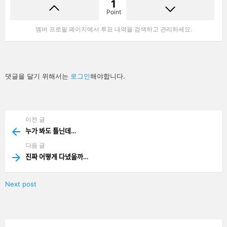
1
Point
멤버 프로필 페이지에서 투표 내역을 검색하고 관리하세요.
답
댓글을 달기 위해서는
로그인
해야합니다.
글
남
기
기
이전 글
See
more
누가 봐도 틀닌데…
다음 글
진짜 어떻게 다녔을까…
Next post